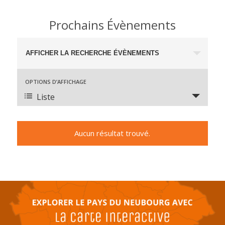
Prochains Évènements
Recherche
AFFICHER LA RECHERCHE ÉVÈNEMENTS
et
navigation
Navigation
OPTIONS D’AFFICHAGE
de
de
Liste
vues
vues
Évènement
Évènements
Aucun résultat trouvé.