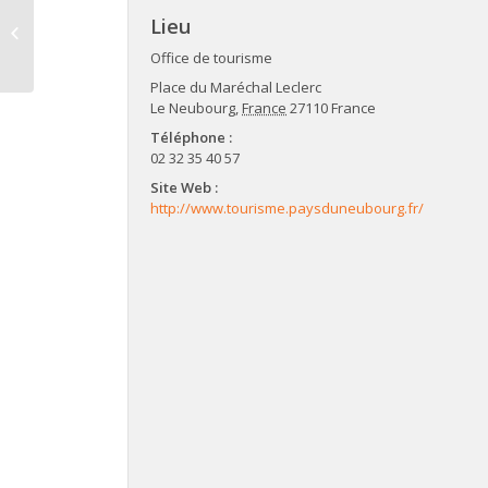
Spectacle “Papy,
Lieu
mamie et leurs petits”
Office de tourisme
Place du Maréchal Leclerc
Le Neubourg
,
France
27110
France
Téléphone :
02 32 35 40 57
Site Web :
http://www.tourisme.paysduneubourg.fr/