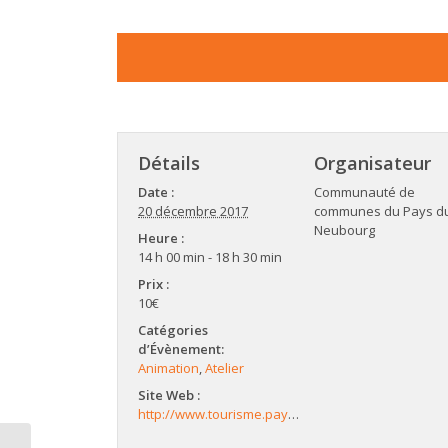
Détails
Organisateur
Date :
Communauté de
20 décembre 2017
communes du Pays d
Neubourg
Heure :
14 h 00 min - 18 h 30 min
Prix :
10€
Catégories
d’Évènement:
Animation
,
Atelier
Site Web :
http://www.tourisme.paysduneubourg.fr/Ateliers-de-Noel-au-Neubourg-1006.html