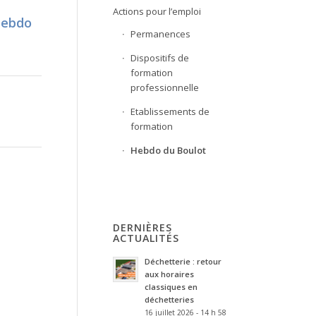
Actions pour l’emploi
Hebdo
Permanences
Dispositifs de
formation
professionnelle
Etablissements de
formation
Hebdo du Boulot
DERNIÈRES
ACTUALITÉS
Déchetterie : retour
aux horaires
classiques en
déchetteries
16 juillet 2026 - 14 h 58