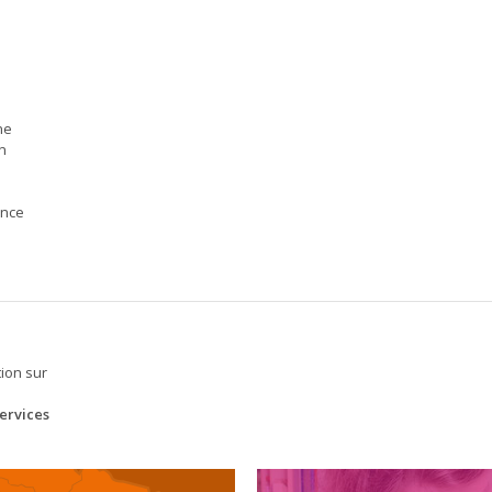
ne
en
once
ion sur
ervices