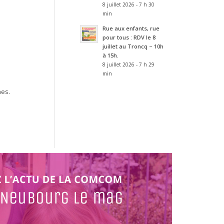
8 juillet 2026 - 7 h 30
min
Rue aux enfants, rue
pour tous : RDV le 8
juillet au Troncq – 10h
à 15h.
8 juillet 2026 - 7 h 29
min
nes.