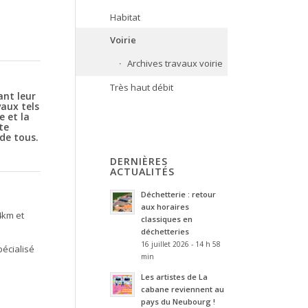
Habitat
Voirie
Archives travaux voirie
Très haut débit
nt leur
vaux tels
e et la
te
 de tous.
DERNIÈRES
ACTUALITÉS
Déchetterie : retour
aux horaires
4km et
classiques en
déchetteries
16 juillet 2026 - 14 h 58
pécialisé
min
Les artistes de La
cabane reviennent au
pays du Neubourg !