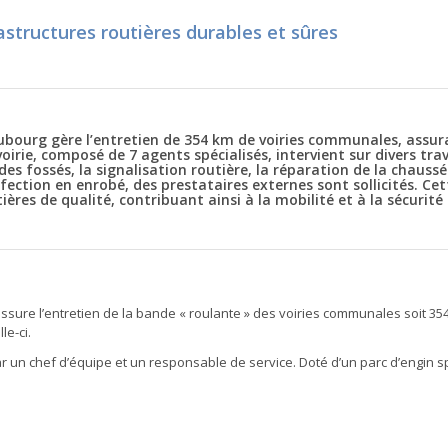
astructures routières durables et sûres
urg gère l’entretien de 354 km de voiries communales, assura
voirie, composé de 7 agents spécialisés, intervient sur divers tra
s fossés, la signalisation routière, la réparation de la chaussé
fection en enrobé, des prestataires externes sont sollicités.
Cet
ères de qualité, contribuant ainsi à la mobilité et à la sécurité
e l’entretien de la bande « roulante » des voiries communales soit 35
e-ci.
ar un chef d’équipe et un responsable de service. Doté d’un parc d’engin s