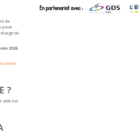
ure de
e privé
a charge du
année 2026
.
 document
E ?
e aide est
A