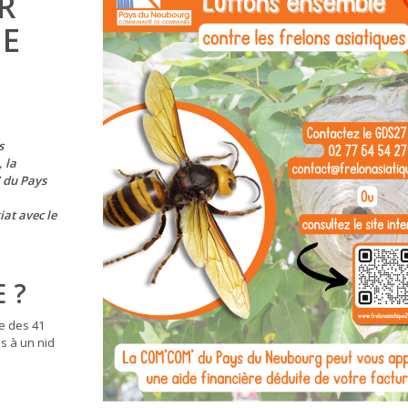
R
DE
s
, la
’ du Pays
iat avec le
E ?
ne des 41
s à un nid