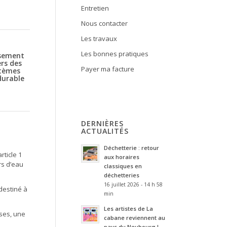
Entretien
Nous contacter
Les travaux
Les bonnes pratiques
ssement
ers des
Payer ma facture
stèmes
durable
DERNIÈRES
ACTUALITÉS
Déchetterie : retour
rticle 1
aux horaires
rs d’eau
classiques en
déchetteries
16 juillet 2026 - 14 h 58
destiné à
min
Les artistes de La
ses, une
cabane reviennent au
pays du Neubourg !