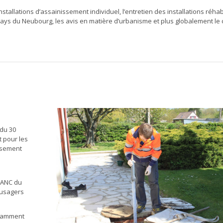
stallations d’assainissement individuel, l’entretien des installations réhab
 du Neubourg, les avis en matière d’urbanisme et plus globalement le c
 du 30
t pour les
issement
Communauté de commune du neubo
SPANC du
 usagers
notamment