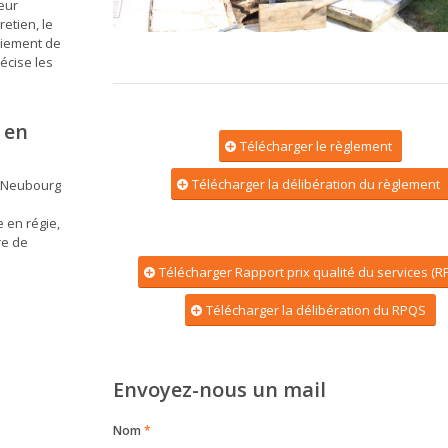
leur
retien, le
paiement de
récise les
 en
Télécharger le règlement
Télécharger la délibération du règlement
 Neubourg
s
e en régie,
re de
Télécharger Rapport prix qualité du services (R
Télécharger la délibération du RPQS
Envoyez-nous un mail
Nom
*