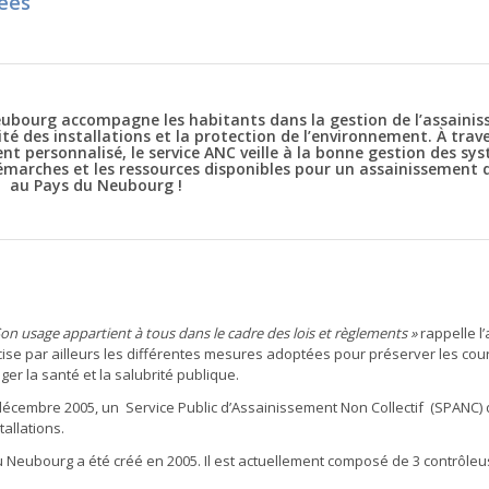
ées
ourg accompagne les habitants dans la gestion de l’assaini
té des installations et la protection de l’environnement. À trav
t personnalisé, le service ANC veille à la bonne gestion des sy
démarches et les ressources disponibles pour un assainissement 
au Pays du Neubourg !
on usage appartient à tous dans le cadre des lois et règlements »
rappelle l’a
récise par ailleurs les différentes mesures adoptées pour préserver les cou
ger la santé et la salubrité publique.
31 décembre 2005, un Service Public d’Assainissement Non Collectif (SPANC) 
tallations.
ubourg a été créé en 2005. Il est actuellement composé de 3 contrôleu