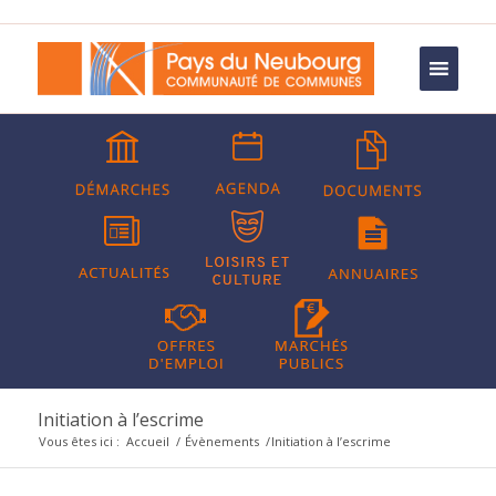
Initiation à l’escrime
Vous êtes ici :
Accueil
/
Évènements
/
Initiation à l’escrime