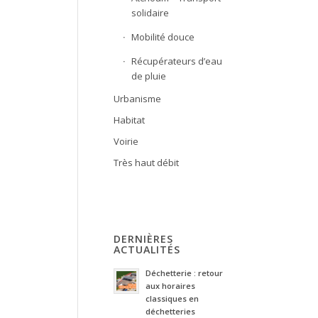
solidaire
Mobilité douce
Récupérateurs d’eau
de pluie
Urbanisme
Habitat
Voirie
Très haut débit
DERNIÈRES
ACTUALITÉS
Déchetterie : retour
aux horaires
classiques en
déchetteries