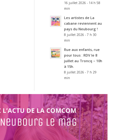
16 juillet 2026 - 14 h 58
min
Les artistes de La
cabane reviennent au
pays du Neubourg !
8 juillet 2026 - 7 h 30
min
Rue aux enfants, rue
pour tous : RDV le 8
juillet au Troncq – 10h
à 15h.
8 juillet 2026 - 7 h 29
min