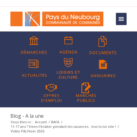
Blog - A la une
Vous êtes ici :
Accueil
/
BAFA
/
11-17 ans ? Viens t’éclater pendant tes vacances : inscris-toi vite !
/
Vidéo PAJ Hiver 2026