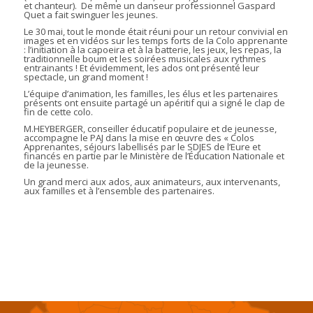
et chanteur). De même un danseur professionnel Gaspard
Quet a fait swinguer les jeunes.
Le 30 mai, tout le monde était réuni pour un retour convivial en
images et en vidéos sur les temps forts de la Colo apprenante
: l’initiation à la capoeira et à la batterie, les jeux, les repas, la
traditionnelle boum et les soirées musicales aux rythmes
entrainants ! Et évidemment, les ados ont présenté leur
spectacle, un grand moment !
L’équipe d’animation, les familles, les élus et les partenaires
présents ont ensuite partagé un apéritif qui a signé le clap de
fin de cette colo.
M.HEYBERGER, conseiller éducatif populaire et de jeunesse,
accompagne le PAJ dans la mise en œuvre des « Colos
Apprenantes, séjours labellisés par le SDJES de l’Eure et
financés en partie par le Ministère de l’Éducation Nationale et
de la jeunesse.
Un grand merci aux ados, aux animateurs, aux intervenants,
aux familles et à l’ensemble des partenaires.