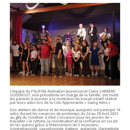
L’équipe du PAJ (Pôle Animation Jeunesse) et Claire CARRÈRE-
GODEBOUT, vice-présidente en charge de la famille, ont invité
les parents à assister à la restitution du travail créatif réalisé
par leurs ados lors de la Colo Apprenante « Swing Ados »
Des ateliers de danse et de musique auxquels ont participé 14
ados durant les vacances de printemps du 24 au 28 Avril 2023
au gîte du Gonthier à Vitot. L’occasion pour les jeunes de «
travailler » le rythme, la coordination et la confiance en soi (et
en les autres) grâce à l’intervention de 5 musiciens
(contrebassiste, saxophoniste, batteur, guitariste, clarinettiste