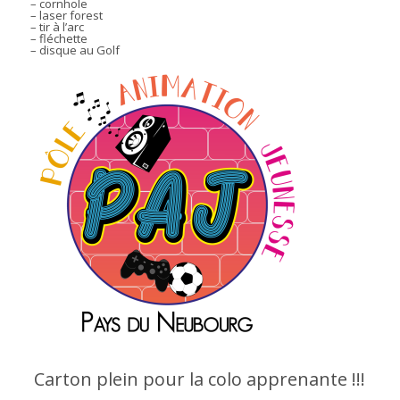
– cornhole
– laser forest
– tir à l’arc
– fléchette
– disque au Golf
Carton plein pour la colo apprenante !!!