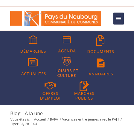
Blog - A la une
Vous êtes ici :
Accueil
/
BAFA
/
Vacances entre jeunes avec le PAJ !
/
Flyer PAJ 2019 04