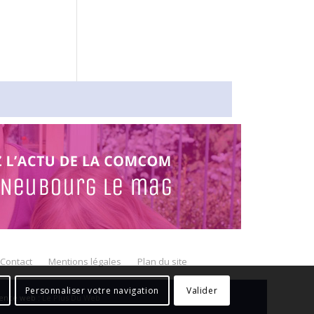
Contact
Mentions légales
Plan du site
Personnaliser votre navigation
Valider
gence web :
Le Plus Du Web