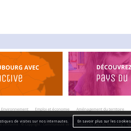
Environnement
Emploi et économie
Aménagement du territoire
En savoir plus sur les cookies
istiques de visites sur nos internautes.
ent conforme - © Copyright - Communauté de communes du Pays du Neubourg | A