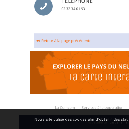
TÉLÉPHONE
02 32 34 01 93
Retour à la page précédente
La Comcom
Services à la population
Notre site utilise des cookies afin d'obtenir des stat
Accessibilité
: partiellem