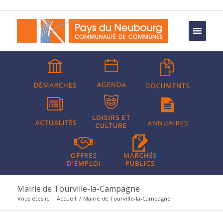
Mairie de Tourville-la-Campagne
Vous êtes ici :
Accueil
/
Mairie de Tourville-la-Campagne