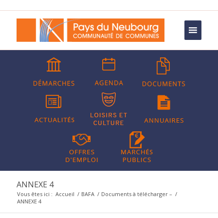
ANNEXE 4
Vous êtes ici :
Accueil
/
BAFA
/
Documents à télécharger –
/
ANNEXE 4