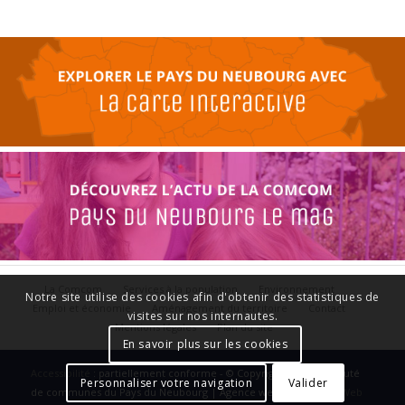
La Comcom
Services à la population
Environnement
Notre site utilise des cookies afin d'obtenir des statistiques de
Emploi et économie
Aménagement du territoire
Contact
visites sur nos internautes.
Mentions légales
Plan du site
En savoir plus sur les cookies
Accessibilité
: partiellement conforme - © Copyright - Communauté
Personnaliser votre navigation
Valider
de communes du Pays du Neubourg | Agence web :
Le Plus Du Web