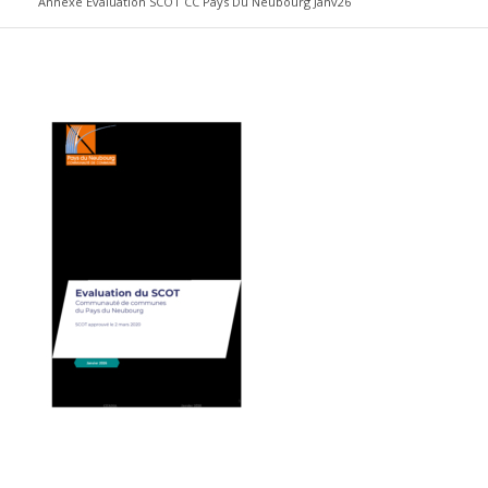
Annexe Evaluation SCOT CC Pays Du Neubourg Janv26