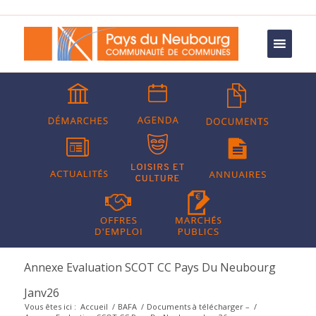
Annexe Evaluation SCOT CC Pays Du Neubourg
Janv26
Vous êtes ici :
Accueil
/
BAFA
/
Documents à télécharger –
/