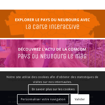
La Comcom
Services à la population
Environnement
Notre site utilise des cookies afin d'obtenir des statistiques de
Emploi et économie
Aménagement du territoire
Contact
visites sur nos internautes.
Mentions légales
Plan du site
En savoir plus sur les cookies
Accessibilité
: partiellement conforme - © Copyright - Communauté
Personnaliser votre navigation
Valider
de communes du Pays du Neubourg | Agence web :
Le Plus Du Web