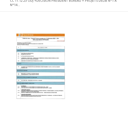
CC 11.12.23 ODJ +DECISION PRESIDENT BUREAU + PROJETS DELIB N°1 A
N°14...