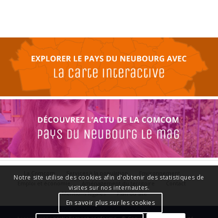
La Comcom
Services à la population
Environnement
Notre site utilise des cookies afin d'obtenir des statistiques de
Emploi et économie
Aménagement du territoire
Contact
visites sur nos internautes.
Mentions légales
Plan du site
En savoir plus sur les cookies