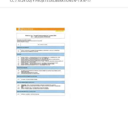
CC 7.10.24 ODJ + PROJETS DELIBERATIONS N°1 A N°17