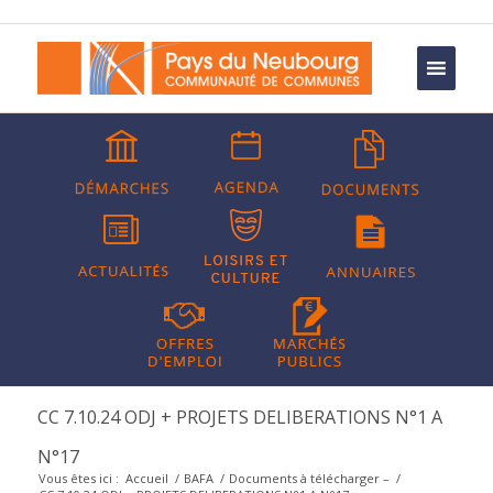
CC 7.10.24 ODJ + PROJETS DELIBERATIONS N°1 A
N°17
Vous êtes ici :
Accueil
/
BAFA
/
Documents à télécharger –
/