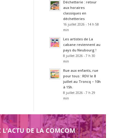
Déchetterie : retour
aux horaires
classiques en
déchetteries
16 juillet 2026 - 14 h 58
min
Les artistes de La
cabane reviennent au
pays du Neubourg !
8 juillet 2026 - 7 h 30
min
Rue aux enfants, rue
pour tous : RDV le 8
juillet au Troncq – 10h
à 15h.
8 juillet 2026 - 7 h 29
min