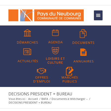
DECISIONS PRESIDENT + BUREAU
Vous êtes ici :
Accueil
/
BAFA
/
Documents à télécharger –
/
DECISIONS PRESIDENT + BUREAU