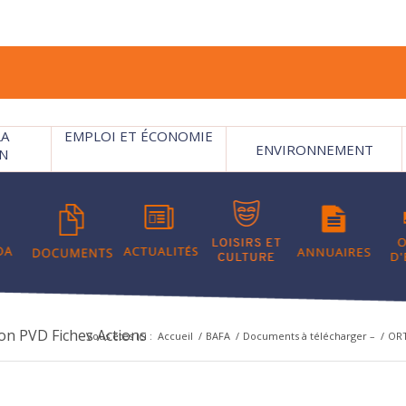
LA
EMPLOI ET ÉCONOMIE
ENVIRONNEMENT
N
n PVD Fiches Actions
Vous êtes ici :
Accueil
/
BAFA
/
Documents à télécharger –
/
ORT