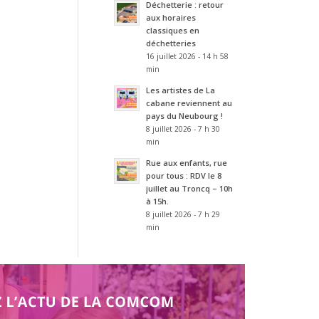
Déchetterie : retour
aux horaires
classiques en
déchetteries
16 juillet 2026 - 14 h 58
min
Les artistes de La
cabane reviennent au
pays du Neubourg !
8 juillet 2026 - 7 h 30
min
Rue aux enfants, rue
pour tous : RDV le 8
juillet au Troncq – 10h
à 15h.
8 juillet 2026 - 7 h 29
min