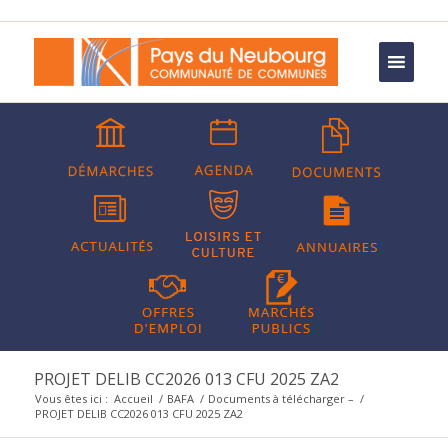
PROJET DELIB CC2026 013 CFU 2025 ZA2
Vous êtes ici :
Accueil
/
BAFA
/
Documents à télécharger –
/
PROJET DELIB CC2026 013 CFU 2025 ZA2