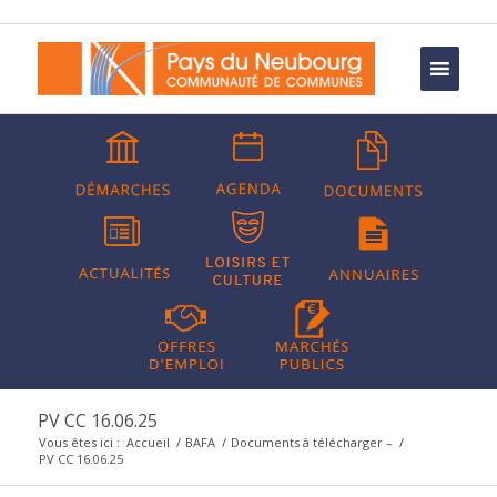
PV CC 16.06.25
Vous êtes ici :
Accueil
/
BAFA
/
Documents à télécharger –
/
PV CC 16.06.25