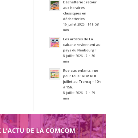
Déchetterie : retour
aux horaires
classiques en
déchetteries
16 juillet 2026 - 14 h 58
min
Les artistes de La
cabane reviennent au
pays du Neubourg !
8 juillet 2026 - 7 h 30
min
Rue aux enfants, rue
pour tous : RDV le 8
juillet au Troncq – 10h
à 15h.
8 juillet 2026 - 7 h 29
min