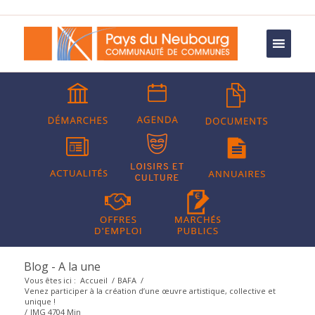
Blog - A la une
Vous êtes ici :
Accueil
/
BAFA
/
Venez participer à la création d’une œuvre artistique, collective et
unique !
/
IMG 4704 Min