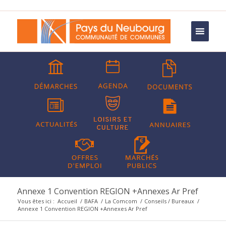
Annexe 1 Convention REGION +Annexes Ar Pref
Vous êtes ici :
Accueil
/
BAFA
/
La Comcom
/
Conseils / Bureaux
/
Annexe 1 Convention REGION +Annexes Ar Pref