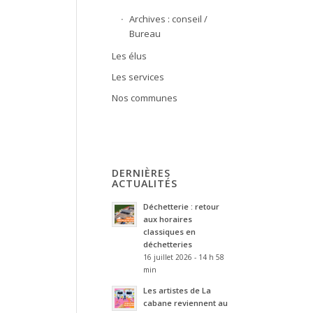
Archives : conseil /
Bureau
Les élus
Les services
Nos communes
DERNIÈRES
ACTUALITÉS
Déchetterie : retour
aux horaires
classiques en
déchetteries
16 juillet 2026 - 14 h 58
min
Les artistes de La
cabane reviennent au