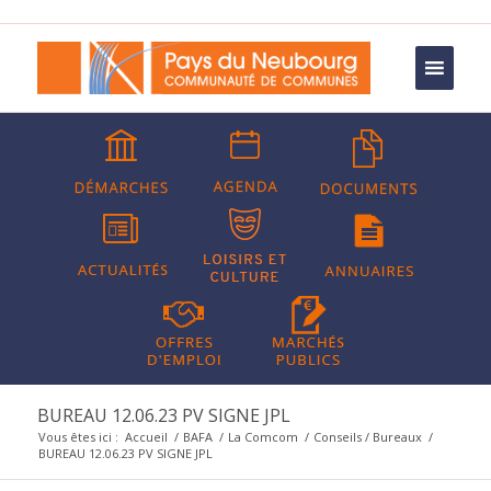
BUREAU 12.06.23 PV SIGNE JPL
Vous êtes ici :
Accueil
/
BAFA
/
La Comcom
/
Conseils / Bureaux
/
BUREAU 12.06.23 PV SIGNE JPL