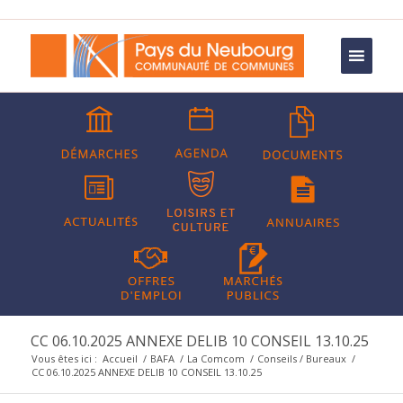
CC 06.10.2025 ANNEXE DELIB 10 CONSEIL 13.10.25
Vous êtes ici :
Accueil
/
BAFA
/
La Comcom
/
Conseils / Bureaux
/
CC 06.10.2025 ANNEXE DELIB 10 CONSEIL 13.10.25