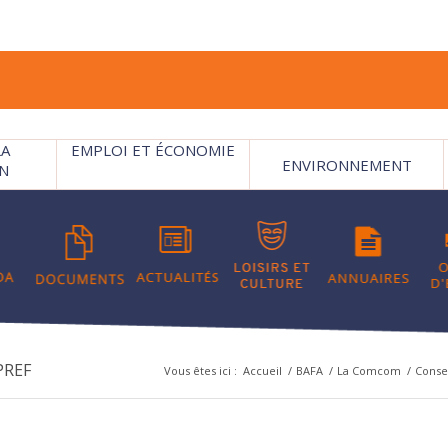
LA
EMPLOI ET ÉCONOMIE
ENVIRONNEMENT
N
PREF
Vous êtes ici :
Accueil
/
BAFA
/
La Comcom
/
Consei