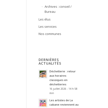
Archives : conseil /
Bureau
Les élus
Les services
Nos communes
DERNIÈRES
ACTUALITÉS
Déchetterie : retour
aux horaires
classiques en
déchetteries
16 juillet 2026 - 14 h 58
min
Les artistes de La
cabane reviennent au