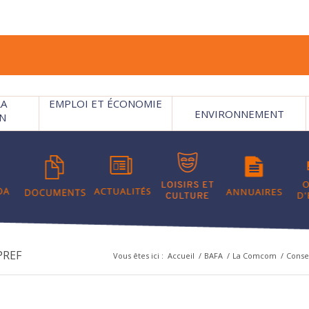
LA
EMPLOI ET ÉCONOMIE
ENVIRONNEMENT
N
PREF
Vous êtes ici :
Accueil
/
BAFA
/
La Comcom
/
Consei