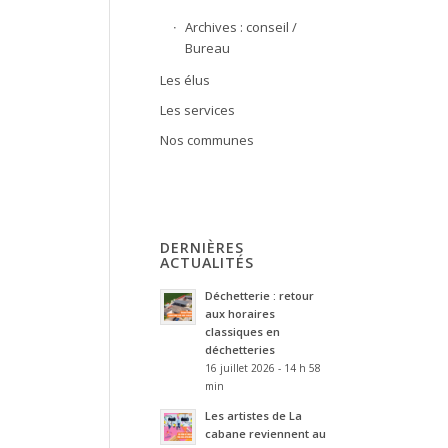
Archives : conseil /
Bureau
Les élus
Les services
Nos communes
DERNIÈRES
ACTUALITÉS
Déchetterie : retour
aux horaires
classiques en
déchetteries
16 juillet 2026 - 14 h 58
min
Les artistes de La
cabane reviennent au