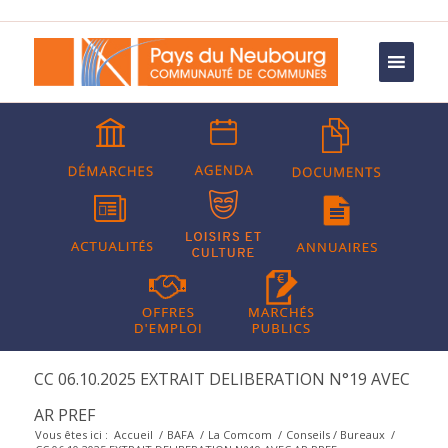
CC 06.10.2025 EXTRAIT DELIBERATION N°19 AVEC
AR PREF
Vous êtes ici :
Accueil
/
BAFA
/
La Comcom
/
Conseils / Bureaux
/