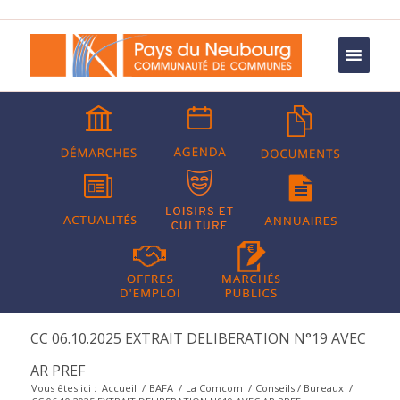
CC 06.10.2025 EXTRAIT DELIBERATION N°19 AVEC
AR PREF
Vous êtes ici :
Accueil
/
BAFA
/
La Comcom
/
Conseils / Bureaux
/