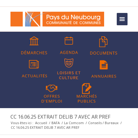
CC 16.06.25 EXTRAIT DELIB 7 AVEC AR PREF
Vous êtes ici :
Accueil
/
BAFA
/
La Comcom
/
Conseils / Bureaux
/
CC 16.06.25 EXTRAIT DELIB 7 AVEC AR PREF