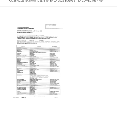
CC 28.02.23 EXTRAIT DELIB N°10 CA 2022 BUDGET ZA 2 AVEC AR PREF