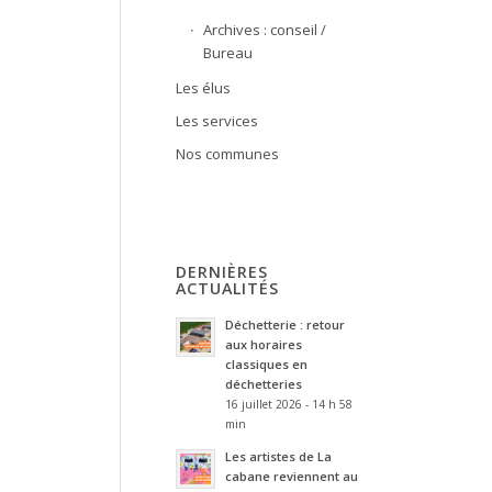
Archives : conseil /
Bureau
Les élus
Les services
Nos communes
DERNIÈRES
ACTUALITÉS
Déchetterie : retour
aux horaires
classiques en
déchetteries
16 juillet 2026 - 14 h 58
min
Les artistes de La
cabane reviennent au