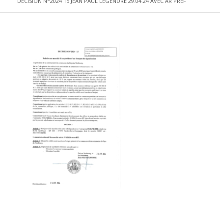
DECISION N°2024 15 JEAN PAUL LEGENDRE 29.04.24 AVEC AR PREF