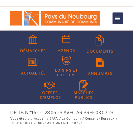
DELIB N°16 CC 28.06.23 AVEC AR PREF 03.07.23
Vous êtes ici :
Accueil
/
BAFA
/
La Comcom
/
Conseils / Bureaux
/
DELIB N°16 CC 28.06.23 AVEC AR PREF 03.07.23