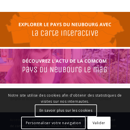
La Comcom
Services à la population
Environnement
Notre site utilise des cookies afin d'obtenir des statistiques de
Emploi et économie
Aménagement du territoire
Contact
visites sur nos internautes.
Mentions légales
Plan du site
En savoir plus sur les cookies
Accessibilité
: partiellement conforme - © Copyright - Communauté
Personnaliser votre navigation
Valider
de communes du Pays du Neubourg | Agence web :
Le Plus Du Web