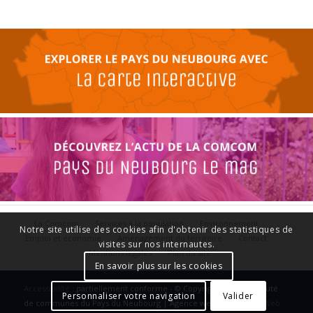
La Comcom
Services à la population
Environnement
Notre site utilise des cookies afin d'obtenir des statistiques de
Emploi et économie
Aménagement du territoire
Contact
visites sur nos internautes.
Mentions légales
Plan du site
En savoir plus sur les cookies
Accessibilité
: partiellement conforme - © Copyright - Communauté
Personnaliser votre navigation
Valider
de communes du Pays du Neubourg | Agence web :
Le Plus Du Web