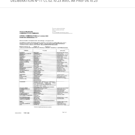
DELIBERATION N°11 CC 02.10.23 AVEC AR PREF 06.10.23