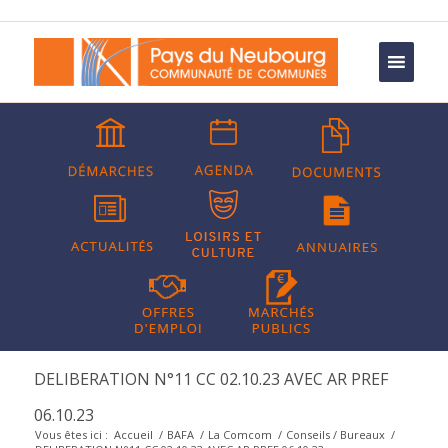
DELIBERATION N°11 CC 02.10.23 AVEC AR PREF
06.10.23
Vous êtes ici :
Accueil
/
BAFA
/
La Comcom
/
Conseils / Bureaux
/