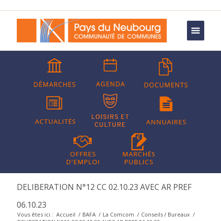
DELIBERATION N°12 CC 02.10.23 AVEC AR PREF
06.10.23
Vous êtes ici :
Accueil
/
BAFA
/
La Comcom
/
Conseils / Bureaux
/