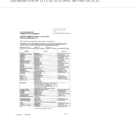
DELIBERATION N°12 CC 02.10.23 AVEC AR PREF 06.10.23