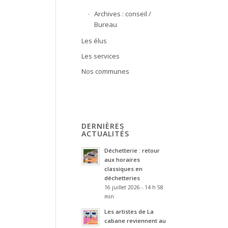
Archives : conseil /
Bureau
Les élus
Les services
Nos communes
DERNIÈRES
ACTUALITÉS
Déchetterie : retour
aux horaires
classiques en
déchetteries
16 juillet 2026 - 14 h 58
min
Les artistes de La
cabane reviennent au