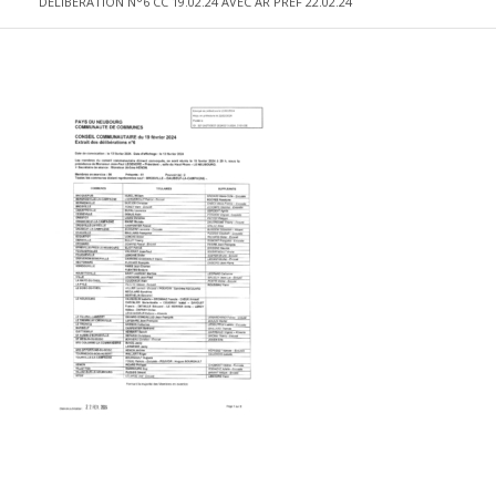
DELIBERATION N°6 CC 19.02.24 AVEC AR PREF 22.02.24