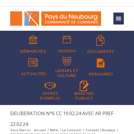
DELIBERATION N°6 CC 19.02.24 AVEC AR PREF
22.02.24
Vous êtes ici :
Accueil
/
BAFA
/
La Comcom
/
Conseils / Bureaux
/