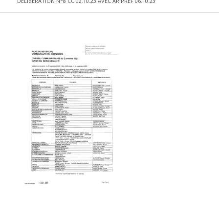
DELIBERATION N°8 CC 02.10.23 AVEC AR PREF 06.10.23