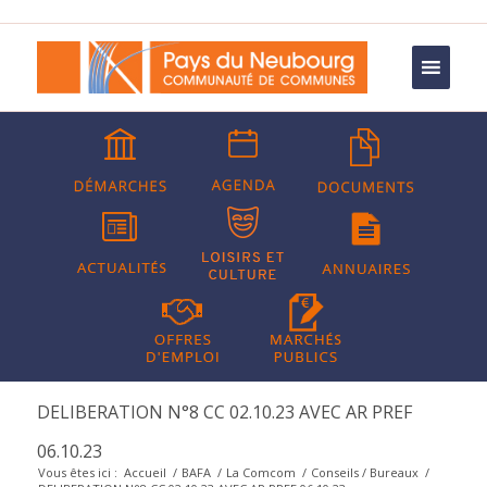
DELIBERATION N°8 CC 02.10.23 AVEC AR PREF
06.10.23
Vous êtes ici :
Accueil
/
BAFA
/
La Comcom
/
Conseils / Bureaux
/