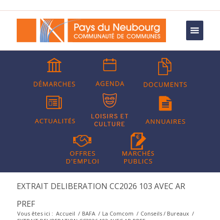
EXTRAIT DELIBERATION CC2026 103 AVEC AR
PREF
Vous êtes ici :
Accueil
/
BAFA
/
La Comcom
/
Conseils / Bureaux
/