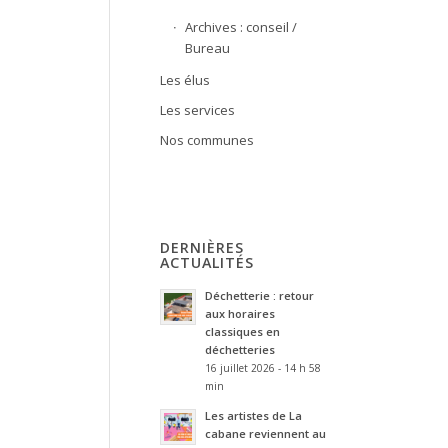
Archives : conseil /
Bureau
Les élus
Les services
Nos communes
DERNIÈRES
ACTUALITÉS
Déchetterie : retour
aux horaires
classiques en
déchetteries
16 juillet 2026 - 14 h 58
min
Les artistes de La
cabane reviennent au