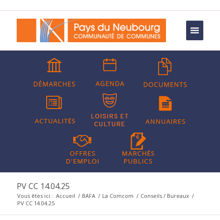
PV CC 14.04.25
Vous êtes ici :
Accueil
/
BAFA
/
La Comcom
/
Conseils / Bureaux
/
PV CC 14.04.25