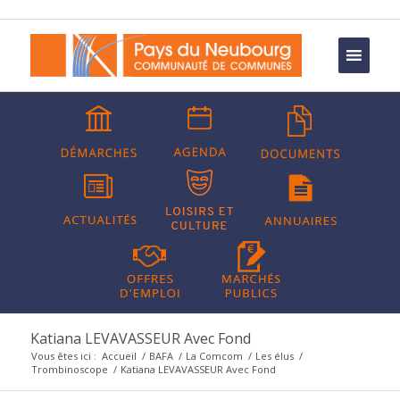
Katiana LEVAVASSEUR Avec Fond
Vous êtes ici :
Accueil
/
BAFA
/
La Comcom
/
Les élus
/
Trombinoscope
/
Katiana LEVAVASSEUR Avec Fond